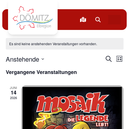
Kinder
Es sind keine anstehenden Veranstaltungen vorhanden.
Verans
Ve
Anstehende
Suche
Liste
Datum
An
Suche
wählen.
Vergangene Veranstaltungen
Na
und
JUNI
Ansich
14
2026
Naviga