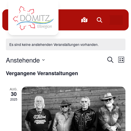
Creedence Clearwater
Es sind keine anstehenden Veranstaltungen vorhanden.
Verans
Ve
Anstehende
Suche
Liste
Datum
An
Suche
wählen.
Vergangene Veranstaltungen
Na
und
AUG.
Ansich
30
2025
Naviga