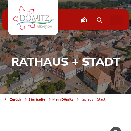
RATHAUS + STADT
Zurück
Startseite
Mein Dömitz
Rathaus + Stadt