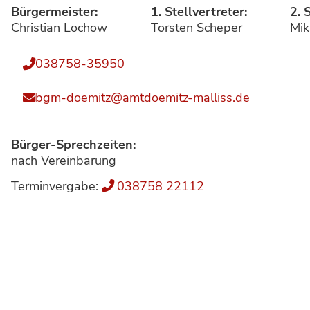
Bürgermeister:
1. Stellvertreter:
2. 
Christian Lochow
Torsten Scheper
Mik
038758-35950
bgm-doemitz@amtdoemitz-malliss.de
Bürger-Sprechzeiten:
nach Vereinbarung
Terminvergabe:
038758 22112