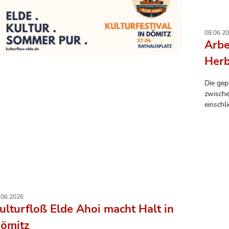
08.06.2
Arbe
Herb
Die gep
zwische
einschl
ursprün
Stattde
verlegt
halten.
.06.2026
ulturfloß Elde Ahoi macht Halt in
ömitz