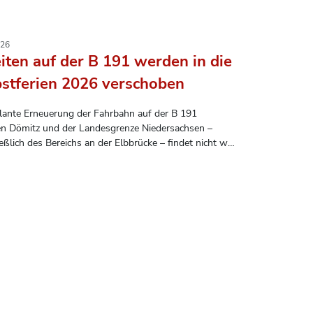
026
iten auf der B 191 werden in die
stferien 2026 verschoben
lante Erneuerung der Fahrbahn auf der B 191
n Dömitz und der Landesgrenze Niedersachsen –
ießlich des Bereichs an der Elbbrücke – findet nicht wie
glich vorgesehen in den Sommerferien 2026 statt.
ssen werden die Arbeiten in die Herbstferien 2026
, um die Einschränkungen für alle möglichst gering zu