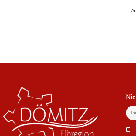
Am
Nic