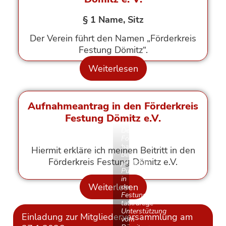
§ 1 Name, Sitz
Der Verein führt den Namen „Förderkreis
Festung Dömitz“.
Weiterlesen
Aufnahmeantrag in den Förderkreis
Festung Dömitz e.V.
Der
Förderkreis
hatte
Hiermit erkläre ich meinen Beitritt in den
beim
Förderkreis Festung Dömitz e.V.
jährlichen
Putztag
in
Weiterlesen
der
Festungsaußenanlage
tatkräftige
Unterstützung
Einladung zur Mitgliederversammlung am
vom