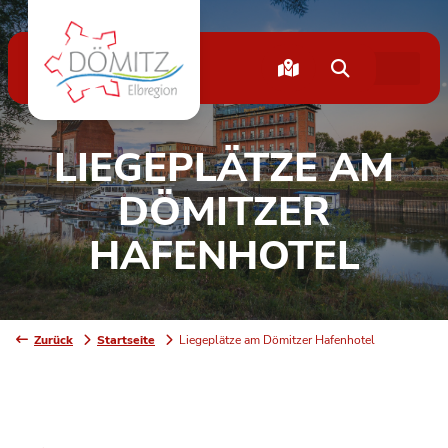
LIEGEPLÄTZE AM
DÖMITZER
HAFENHOTEL
Zurück
Startseite
Liegeplätze am Dömitzer Hafenhotel