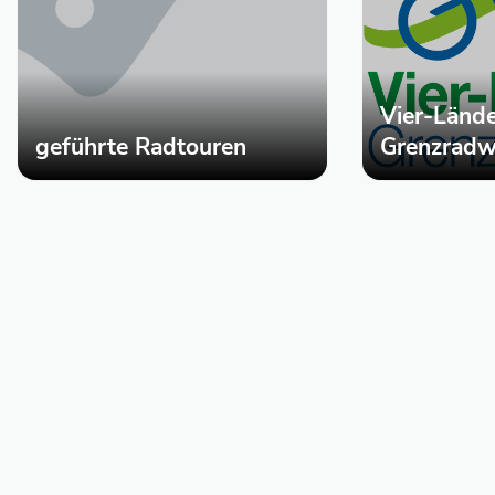
Vier-Lände
geführte Radtouren
Grenzrad