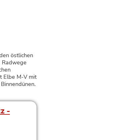
den östlichen
ie Radwege
chen
t Elbe M-V mit
n Binnendünen.
z -