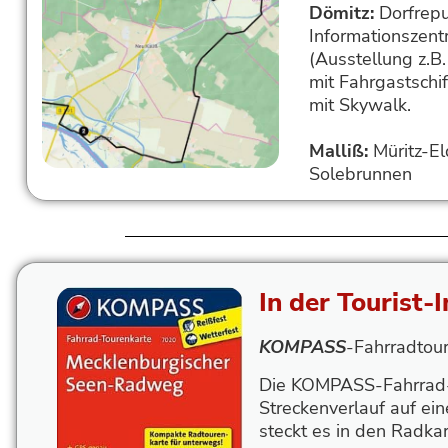
Dömitz:
Dorfrepu
Informationszen
(Ausstellung z.B
mit Fahrgastschi
mit Skywalk.
Malliß:
Müritz-El
Solebrunnen
In der Tourist-
KOMPASS
-Fahrradtou
Die KOMPASS-Fahrrad-T
Streckenverlauf auf ein
steckt es in den Radka