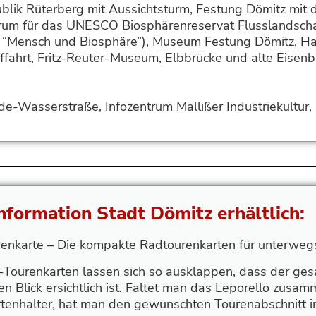
blik Rüterberg mit Aussichtsturm, Festung Dömitz mit
trum für das UNESCO Biosphärenreservat Flusslandsch
. “Mensch und Biosphäre”), Museum Festung Dömitz, H
fffahrt, Fritz-Reuter-Museum, Elbbrücke und alte Eisen
de-Wasserstraße, Infozentrum Mallißer Industriekultur,
Information Stadt Dömitz erhältlich:
renkarte – Die kompakte Radtourenkarten für unterweg
ourenkarten lassen sich so ausklappen, dass der ge
en Blick ersichtlich ist. Faltet man das Leporello zusa
rtenhalter, hat man den gewünschten Tourenabschnitt im