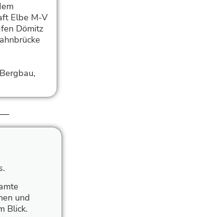
 dem
aft Elbe M-V
afen Dömitz
bahnbrücke
 Bergbau,
s.
samte
mmen und
 Blick.