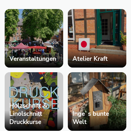
Veranstaltungen
Atelier Kraft
Holzschnitt &
Linolschnitt
Inge`s bunte
Druckkurse
Welt