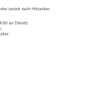
er zurück nach Hitzacker.
4:00 an Dömitz
;
acker