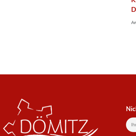
D
Am
Nic