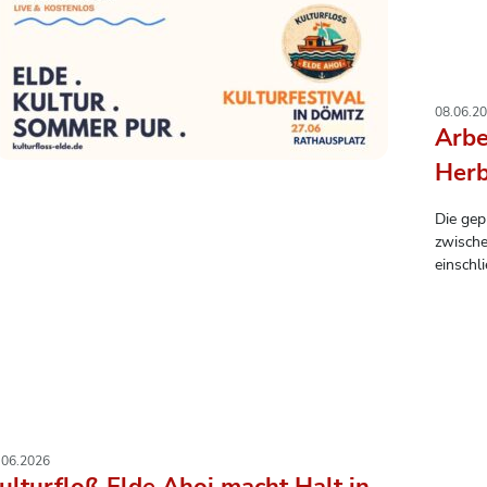
08.06.2
Arbe
Herb
Die gep
zwische
einschl
ursprün
Stattde
verlegt
halten.
.06.2026
ulturfloß Elde Ahoi macht Halt in