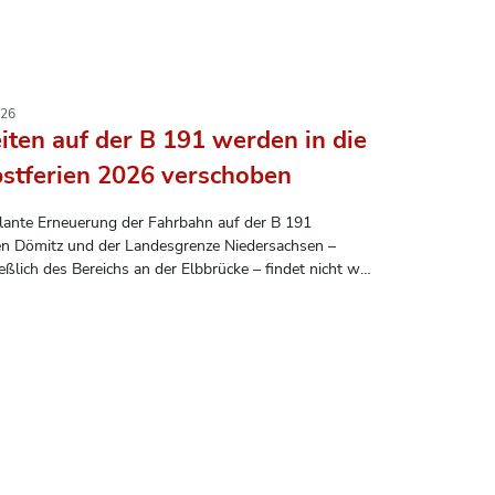
026
iten auf der B 191 werden in die
stferien 2026 verschoben
lante Erneuerung der Fahrbahn auf der B 191
n Dömitz und der Landesgrenze Niedersachsen –
ießlich des Bereichs an der Elbbrücke – findet nicht wie
glich vorgesehen in den Sommerferien 2026 statt.
ssen werden die Arbeiten in die Herbstferien 2026
, um die Einschränkungen für alle möglichst gering zu